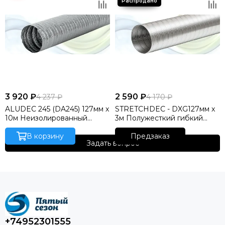
3 920 ₽
2 590 ₽
4 237 ₽
4 170 ₽
ALUDEC 245 (DA245) 127мм x
STRETCHDEC - DXG127мм x
10м Неизолированный
3м Полужесткий гибкий
гибкий алюминиевый
алюминиевый воздуховод
воздуховод (Нидерланды)
В корзину
для высокого давления
Предзаказ
Задать вопрос
(Нидерланды)
+74952301555