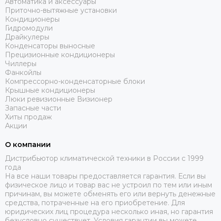
Автоматика и аксессуары
Приточно-вытяжные установки
Кондиционеры
Гидромодули
Драйкулеры
Конденсаторы выносные
Прецизионные кондиционеры
Чиллеры
Фанкойлы
Компрессорно-конденсаторные блоки
Крышные кондиционеры
Люки ревизионные Визионер
Запасные части
Хиты продаж
Акции
О компании
Дистрибьютор климатической техники в России с 1999
года
На все наши товары предоставляется гарантия. Если вы
физическое лицо и товар вас не устроил по тем или иным
причинам, вы можете обменять его или вернуть денежные
средства, потраченные на его приобретение. Для
юридических лиц процедура несколько иная, но гарантия
безусловно существует. Условия гарантии вы можете