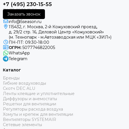
+7 (495) 230-15-55
Заказать звонок
info@5season.ru
115432, г. Москва, 2-й Кожуховский проезд,
д. 29/2 стр. 16, Деловой Центр «Кожуховский»
(м. Технопарк - м.Автозаводская или МЦК «ЗИЛ»)
ПН-ПТ: 09:30-18:00
ОГРН:
5077746822005
WhatsApp
Telegram
Каталог
Бренды
Гибкие воздуховоды
Скотч DEC ALU
Ленты клеящие и уплотнительные
Диффузоры и анемостаты
Решетки для вентиляции
Регуляторы расхода воздуха
Хомуты и крепеж для вентиляции
Вентиляторы SYSTEMAIR
Сетевые элементы