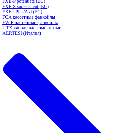
FXE-P potentiate (EC)
FXE-S super-silent (EC)
FXE+ Plus/Axi (EC)
FCA кассетные фанкойлы
FW-F настенные фанкойлы
UTX канальные компактные
AERTESI (Италия)