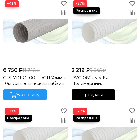
−42%
−27%
6 750 ₽
2 219 ₽
11 728 ₽
3 045 ₽
GREYDEC 100 - DG1160мм х
PVC-082мм x 15м
10м Синтетический гибкий
Полимерный
воздуховод DEC
неизолированный гибкий
INTERNATIONAL
В корзину
воздуховод DEC
Предзаказ
(Нидерланды)
INTERNATIONAL
(Нидерланды)
−27%
−27%