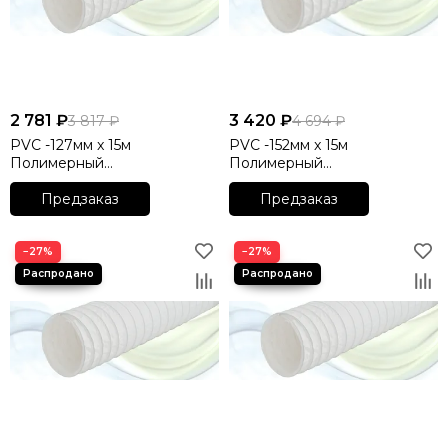
2 781 ₽
3 420 ₽
3 817 ₽
4 694 ₽
PVC -127мм x 15м
PVC -152мм x 15м
Полимерный
Полимерный
неизолированный гибкий
неизолированный гибкий
воздуховод DEC
Предзаказ
воздуховод DEC
Предзаказ
INTERNATIONAL
INTERNATIONAL
(Нидерланды)
(Нидерланды)
−27%
−27%