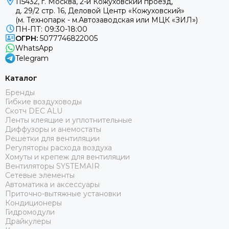
Гарантируют естественный выдув без сквозняков,
115432, г. Москва, 2-й Кожуховский проезд,
д. 29/2 стр. 16, Деловой Центр «Кожуховский»
привлекают внимание низким уровнем шума во время
(м. Технопарк - м.Автозаводская или МЦК «ЗИЛ»)
работы.
ПН-ПТ: 09:30-18:00
ОГРН:
5077746822005
Как заказать колонный кондиционер с
WhatsApp
быстрой доставкой по России в нашем
Telegram
магазине климатической техники
Каталог
В интернет-магазине «Пятый сезон» можно выгодно
Бренды
купить колонную сплит-систему. Мы предлагаем
Гибкие воздуховоды
профессиональную климатическую технику от
Скотч DEC ALU
проверенных брендов, среди которых представлен
Ленты клеящие и уплотнительные
Диффузоры и анемостаты
SYSTEMAIR. В каталоге доступно на выбор
Решетки для вентиляции
высококачественное оборудование с отличным
Регуляторы расхода воздуха
потенциалом. Доставка покупок возможна по всей
Хомуты и крепеж для вентиляции
России.
Вентиляторы SYSTEMAIR
Сетевые элементы
Автоматика и аксессуары
Приточно-вытяжные установки
Кондиционеры
Гидромодули
Драйкулеры