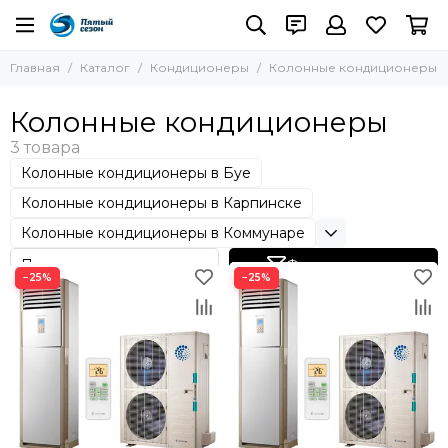
Кондиционеры
Главная
Каталог
Кондиционеры
Колонные кондиционеры
Все товары
Настенные кондиционеры
Колонные кондиционеры
Кассетные кондиционеры
Канальные кондиционеры
Колонные кондиционеры в Буе
Колонные кондиционеры
Потолочные кондиционеры
Колонные кондиционеры в Карпинске
Пульты управления
Колонные кондиционеры в Коммунаре
Фильтр товаров
−25%
−25%