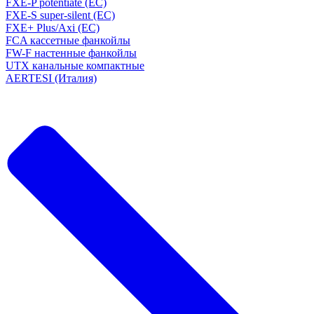
FXE-P potentiate (EC)
FXE-S super-silent (EC)
FXE+ Plus/Axi (EC)
FCA кассетные фанкойлы
FW-F настенные фанкойлы
UTX канальные компактные
AERTESI (Италия)