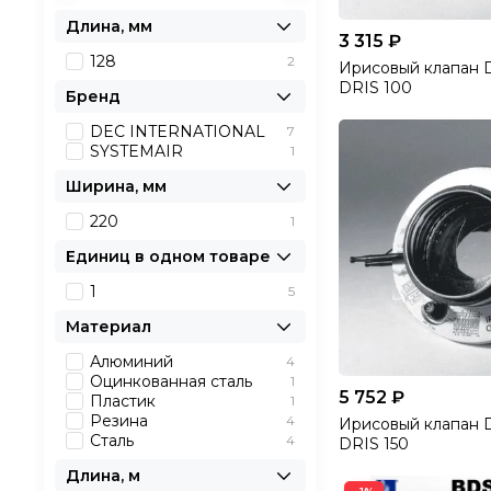
Длина, мм
3 315 ₽
128
2
Ирисовый клапан
DRIS 100
Бренд
DEC INTERNATIONAL
7
SYSTEMAIR
1
Ширина, мм
220
1
Единиц в одном товаре
1
5
Материал
Алюминий
4
Оцинкованная сталь
1
5 752 ₽
Пластик
1
Резина
4
Ирисовый клапан
Сталь
4
DRIS 150
Длина, м