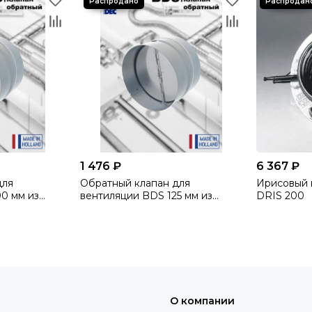
1 476 ₽
6 367 ₽
для
Обратный клапан для
Ирисовый 
0 мм из
вентиляции BDS 125 мм из
DRIS 200
и для
оцинкованной стали для
роизводства
круглых каналов производства
(Нидерланды)
DEC International (Нидерланды)
О компании