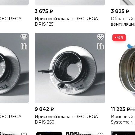
3 675 ₽
3 825 ₽
 DEC REGA
Ирисовый клапан DEC REGA
Обратный 
DRIS 125
вентиляци
оцинкован
круглых к
−45%
DEC Intern
9 842 ₽
11 225 ₽
2
 DEC REGA
Ирисовый клапан DEC REGA
Ирисовый 
DRIS 250
Systemair 