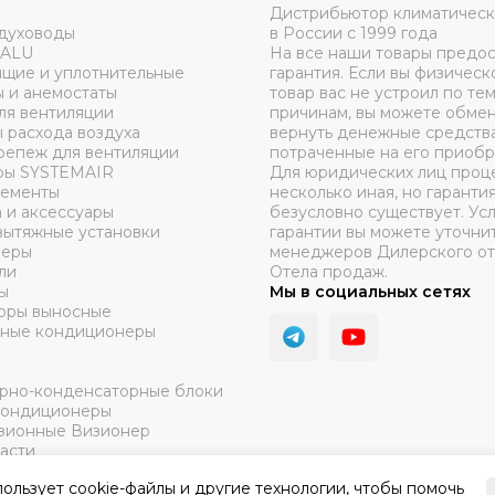
Дистрибьютор климатическ
здуховоды
в России с 1999 года
 ALU
На все наши товары предос
ящие и уплотнительные
гарантия. Если вы физическ
 и анемостаты
товар вас не устроил по те
ля вентиляции
причинам, вы можете обмен
 расхода воздуха
вернуть денежные средства
репеж для вентиляции
потраченные на его приобр
ры SYSTEMAIR
Для юридических лиц проц
лементы
несколько иная, но гаранти
 и аксессуары
безусловно существует. Ус
вытяжные установки
гарантии вы можете уточнит
неры
менеджеров Дилерского от
ли
Отела продаж.
ы
Мы в социальных сетях
оры выносные
ные кондиционеры
рно-конденсаторные блоки
кондиционеры
зионные Визионер
асти
аж
пользует cookie-файлы и другие технологии, чтобы помочь