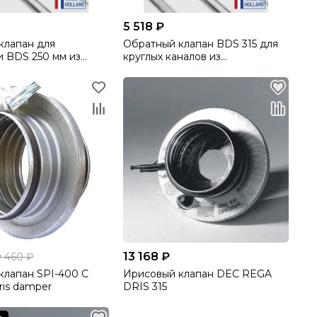
5 518 ₽
клапан для
Обратный клапан BDS 315 для
и BDS 250 мм из
круглых каналов из
ной стали для
оцинкованной стали
аналов производства
производства DEC International
ational (Нидерланды)
(Нидерланды)
13 168 ₽
0 460 ₽
клапан SPI-400 C
Ирисовый клапан DEC REGA
Iris damper
DRIS 315