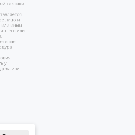
ой техники
тавляется
ое лицо и
м или иным
ять его или
,
етение.
едура
я
ловия
ь у
дела или