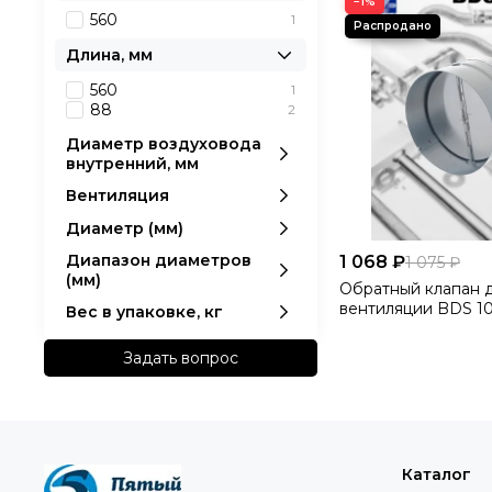
−1%
560
1
Длина, мм
560
1
88
2
Диаметр воздуховода
внутренний, мм
Вентиляция
Диаметр (мм)
Диапазон диаметров
1 068 ₽
1 075 ₽
(мм)
Обратный клапан 
вентиляции BDS 10
Вес в упаковке, кг
оцинкованной стал
круглых каналов п
Задать вопрос
DEC International 
Каталог