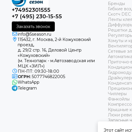
Бренды
Гибкие во
+74952301555
Скотч DEC
+7 (495) 230-15-55
Ленты кле
Диффузоры
Заказать звонок
Решетки д
info@5season.ru
Регуляторы
115432, г. Москва, 2-й Кожуховский
Хомуты и к
проезд,
Вентилято
д. 29/2 стр. 16, Деловой Центр
Сетевые э
«Кожуховский»
Автоматика
(м. Технопарк - м.Автозаводская или
Приточно-
МЦК «ЗИЛ»)
Кондицио
ПН-ПТ: 09:30-18:00
Гидромоду
ОГРН:
5077746822005
Драйкулер
WhatsApp
Конденсат
Telegram
Прецизион
Чиллеры
Фанкойлы
Компрессо
Крышные 
Люки реви
Запасные ч
Хиты прод
Этот сайт ис
Акции