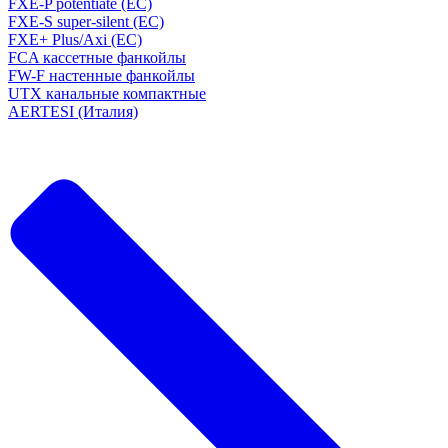
FXE-P potentiate (EC)
FXE-S super-silent (EC)
FXE+ Plus/Axi (EC)
FCA кассетные фанкойлы
FW-F настенные фанкойлы
UTX канальные компактные
AERTESI (Италия)