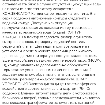
останавливать блок в случае отсутствия циркуляции воды
на пластине к пластинчатому испарителю.
КОНДЕНСАТОР Конденсатор пластинчатого типа. Эта
серия содержит автономные контуры хладагента и
водяной контур. Доступна конфигурация,
предусматривающая использование грунтовых вод в
качестве артезианской воды (опция). КОНТУР
ХЛАДАГЕНТА Контур хладагента: фильтр-осушитель,
смотровое стекло, терморегулирующий вентиль,
сервисный клапан. Для защиты контура хладагента
установлены: реле высокого давления, реле низкого
давления, датчик температуры контура хладоносителя.
Если в устройстве предусмотрен тепловой насос (MCWY…
H), контур хладагента дополнительно оборудуется:
термостатом установленным на линии нагнетания, 4-
ходовым клапаном, обратным клапаном, соленоидным
вентилем, ресивером жидкого хладагента. ШКАФ
УПРАВЛЕНИЯ Электрощит защищен от атмосферного
воздействия в соответствии со стандартом IP54. Он
содержит: Главный автомат защиты цепи с устройством
блокировки дверей, главные предохранители, контактор
компрессора, трансформатор вспомогательных цепей.