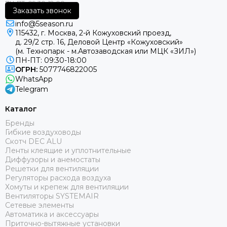
Заказать звонок
info@5season.ru
115432, г. Москва, 2-й Кожуховский проезд,
д. 29/2 стр. 16, Деловой Центр «Кожуховский»
(м. Технопарк - м.Автозаводская или МЦК «ЗИЛ»)
ПН-ПТ: 09:30-18:00
ОГРН:
5077746822005
WhatsApp
Telegram
Каталог
Бренды
Гибкие воздуховоды
Скотч DEC ALU
Ленты клеящие и уплотнительные
Диффузоры и анемостаты
Решетки для вентиляции
Регуляторы расхода воздуха
Хомуты и крепеж для вентиляции
Вентиляторы SYSTEMAIR
Сетевые элементы
Автоматика и аксессуары
Приточно-вытяжные установки