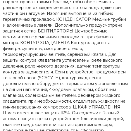
спроектирован таким образом, чтобы обеспечивать
равномерное охлаждение всего потока воды даже при
частичной нагрузке. Изоляция выполнена из гибких
герметичных прокладок. КОНДЕНСАТОР Медные трубки
и алюминиевые ламели. Дополнительно предусмотрена
защитная сетка. ВЕНТИЛЯТОРЫ Центробежные
вентиляторы с ременным приводом от трехфазного
мотора. КОНТУР ХЛАДАГЕНТА Контур хладагента:
фильтр-осушитель, смотровое стекло,
терморегулирующий вентиль, сервисный клапан. Для
защиты контура хладагента установлены: реле высокого
давления, реле низкого давления, датчик температуры
контура хладоносителя. Если в устройстве предусмотрен
тепловой насос (SCACY…H), контур хладагента
дополнительно оборудуется: термостатом установленным
на линии нагнетания, 4-ходовым клапаном, обратным
клапаном, соленоидным вентилем, ресивером жидкого
хладагента, при необходимости, отделитель жидкости на
линии всасывания компрессора. ШКАФ УПРАВЛЕНИЯ
Шкаф имеет класс защиты IP54. Он содержит: Главный
автомат защиты цепи с устройством блокировки дверей,
главные предохранители, контакторы компрессора,
предохранители вентиляторов, трансформатор