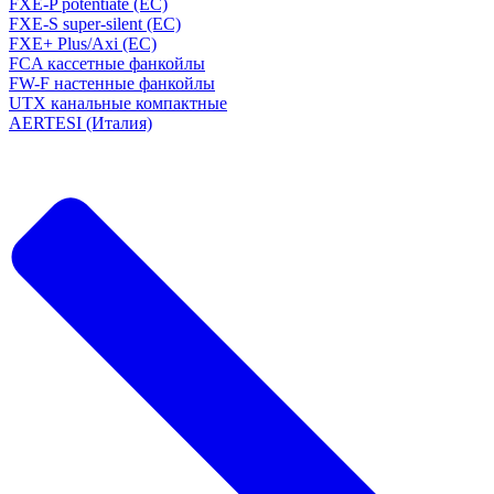
FXE-P potentiate (EC)
FXE-S super-silent (EC)
FXE+ Plus/Axi (EC)
FCA кассетные фанкойлы
FW-F настенные фанкойлы
UTX канальные компактные
AERTESI (Италия)