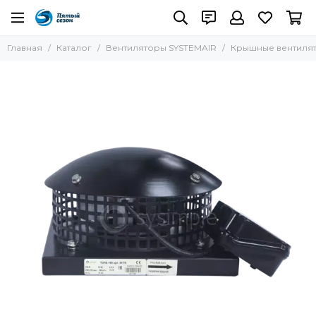
Вентиляторы SYSTEMAIR
Главная
Каталог
Вентиляторы SYSTEMAIR
Крышные вентиля
Все товары
Круглые канальные вентиляторы
Крышные вентиляторы
Кухонные вытяжные вентиляторы
Осевые вентиляторы
Прямоугольные канальные вентиляторы
Термостойкие вентиляторы