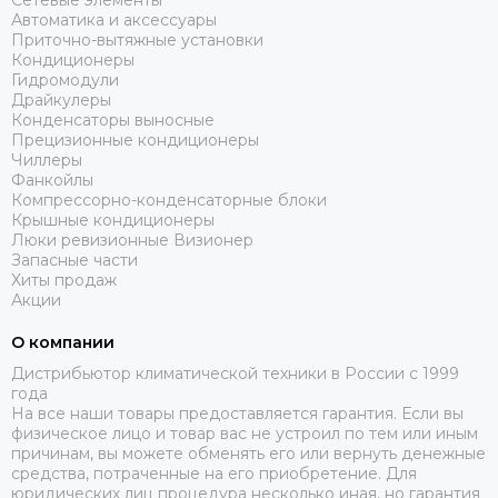
Сетевые элементы
Автоматика и аксессуары
Приточно-вытяжные установки
Кондиционеры
Гидромодули
Драйкулеры
Конденсаторы выносные
Прецизионные кондиционеры
Чиллеры
Фанкойлы
Компрессорно-конденсаторные блоки
Крышные кондиционеры
Люки ревизионные Визионер
Запасные части
Хиты продаж
Акции
О компании
Дистрибьютор климатической техники в России с 1999
года
На все наши товары предоставляется гарантия. Если вы
физическое лицо и товар вас не устроил по тем или иным
причинам, вы можете обменять его или вернуть денежные
средства, потраченные на его приобретение. Для
юридических лиц процедура несколько иная, но гарантия