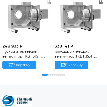
248 933 ₽
338 141 ₽
Кухонный вытяжной
Кухонный вытяжной
вентилятор TKBT 315T с
вентилятор TKBT 355T с
вперед загнутыми
вперед загнутыми
лопатками (Sysimple)
В корзину
лопатками (Sysimple)
В корзину