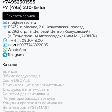
+74952301555
+7 (495) 230-15-55
Заказать звонок
info@5season.ru
115432, г. Москва, 2-й Кожуховский проезд,
д. 29/2 стр. 16, Деловой Центр «Кожуховский»
(м. Технопарк - м.Автозаводская или МЦК «ЗИЛ»)
ПН-ПТ: 09:30-18:00
ОГРН:
5077746822005
WhatsApp
Telegram
Каталог
Бренды
Гибкие воздуховоды
Скотч DEC ALU
Ленты клеящие и уплотнительные
Диффузоры и анемостаты
Решетки для вентиляции
Регуляторы расхода воздуха
Хомуты и крепеж для вентиляции
Вентиляторы SYSTEMAIR