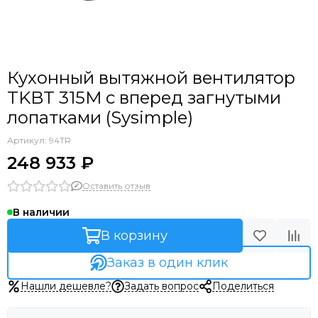
Кухонный вытяжной вентилятор
TKBT 315M с вперед загнутыми
лопатками (Sysimple)
Артикул:
94TR
248 933 ₽
Оставить отзыв
В наличии
В корзину
Заказ в один клик
Нашли дешевле?
Задать вопрос
Поделиться