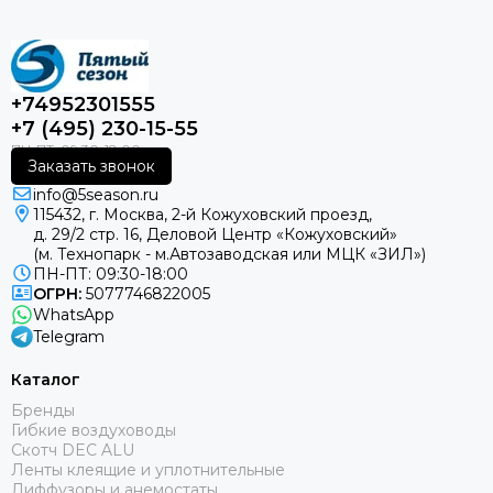
+74952301555
+7 (495) 230-15-55
Заказать звонок
info@5season.ru
115432, г. Москва, 2-й Кожуховский проезд,
д. 29/2 стр. 16, Деловой Центр «Кожуховский»
(м. Технопарк - м.Автозаводская или МЦК «ЗИЛ»)
ПН-ПТ: 09:30-18:00
ОГРН:
5077746822005
WhatsApp
Telegram
Каталог
Бренды
Гибкие воздуховоды
Скотч DEC ALU
Ленты клеящие и уплотнительные
Диффузоры и анемостаты