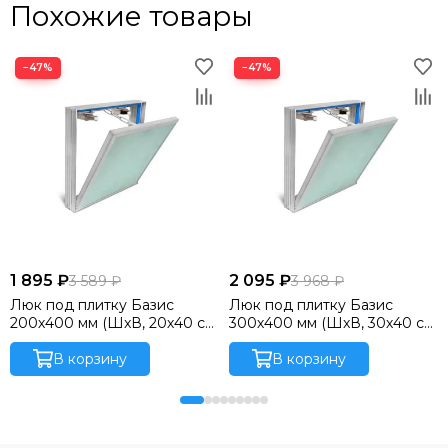
Похожие товары
−47%
−47%
1 895 ₽
2 095 ₽
3 589 ₽
3 968 ₽
Люк под плитку Базис
Люк под плитку Базис
200х400 мм (ШxВ, 20х40 см)
300х400 мм (ШxВ, 30х40 см)
нажимной, со съемной
со съемной дверцей и
дверцей и уплотнителем,
В корзину
уплотнителем,
В корзину
алюминиевый
алюминиевый