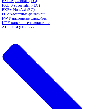
FXE-P potentiate (EC)
FXE-S super-silent (EC)
FXE+ Plus/Axi (EC)
FCA кассетные фанкойлы
FW-F настенные фанкойлы
UTX канальные компактные
AERTESI (Италия)