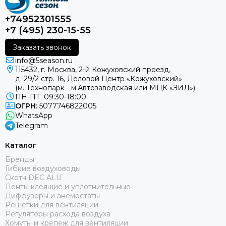
+74952301555
+7 (495) 230-15-55
Заказать звонок
info@5season.ru
115432, г. Москва, 2-й Кожуховский проезд,
д. 29/2 стр. 16, Деловой Центр «Кожуховский»
(м. Технопарк - м.Автозаводская или МЦК «ЗИЛ»)
ПН-ПТ: 09:30-18:00
ОГРН:
5077746822005
WhatsApp
Telegram
Каталог
Бренды
Гибкие воздуховоды
Скотч DEC ALU
Ленты клеящие и уплотнительные
Диффузоры и анемостаты
Решетки для вентиляции
Регуляторы расхода воздуха
Хомуты и крепеж для вентиляции