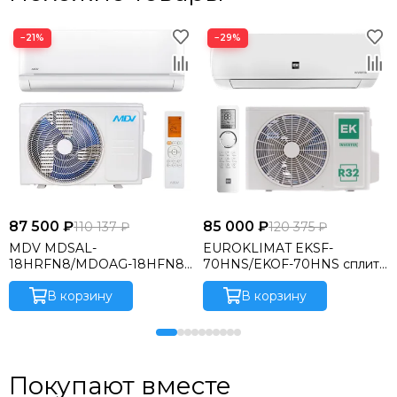
−21%
−29%
87 500 ₽
85 000 ₽
110 137 ₽
120 375 ₽
MDV MDSAL-
EUROKLIMAT EKSF-
18HRFN8/MDOAG-18HFN8
70HNS/EKOF-70HNS сплит-
сплит-система
система
В корзину
В корзину
Покупают вместе