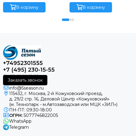
WALL SMART 09 V2 EVO HP
WALL SMART 12 V2 EVO HP
Q
В корзину
Q
В корзину
+74952301555
+7 (495) 230-15-55
Заказать звонок
info@5season.ru
115432, г. Москва, 2-й Кожуховский проезд,
д. 29/2 стр. 16, Деловой Центр «Кожуховский»
(м. Технопарк - м.Автозаводская или МЦК «ЗИЛ»)
ПН-ПТ: 09:30-18:00
ОГРН:
5077746822005
WhatsApp
Telegram