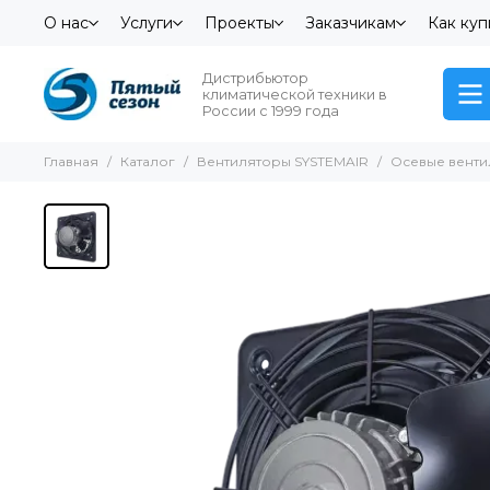
О нас
Услуги
Проекты
Заказчикам
Как куп
Дистрибьютор
климатической техники в
России с 1999 года
Главная
Каталог
Вентиляторы SYSTEMAIR
Осевые вент