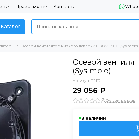
ить
Прайс-листы
Контакты
What
Каталог
иляторы
Осевой вентилятор низкого давления TAWE 500 (Sysimple)
Осевой вентилят
(Sysimple)
Артикул:
112TR
29 056 ₽
Оставить отзыв
В наличии