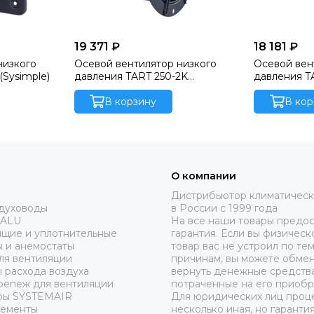
19 371 ₽
18 181 ₽
низкого
Осевой вентилятор низкого
Осевой вен
Sysimple)
давления TART 250-2K
(Sysimple)
В корзину
В кор
О компании
Дистрибьютор климатическ
здуховоды
в России с 1999 года
 ALU
На все наши товары предос
ящие и уплотнительные
гарантия. Если вы физическ
 и анемостаты
товар вас не устроил по те
ля вентиляции
причинам, вы можете обмен
 расхода воздуха
вернуть денежные средства
репеж для вентиляции
потраченные на его приобр
ры SYSTEMAIR
Для юридических лиц проц
лементы
несколько иная, но гаранти