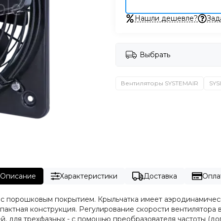
Нашли дешевле?
Зад
Выбрать
Вентиляторы SYSTEMAIR
SYS
Описание
Характеристики
Доставка
Опла
ли с порошковым покрытием. Крыльчатка имеет аэродинамиче
мпактная конструкция. Регулирование скорости вентилятора
й, для трехфазных - с помощью преобразователя частоты (до