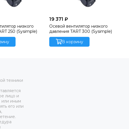
19 371 ₽
19
тилятор низкого
Осевой вентилятор низкого
Ос
давления TART 250 (Sysimple)
давления TART 300 (Sysimple)
да
зину
В корзину
ой техники
тавляется
ое лицо и
м или иным
ять его или
,
етение.
едура
я