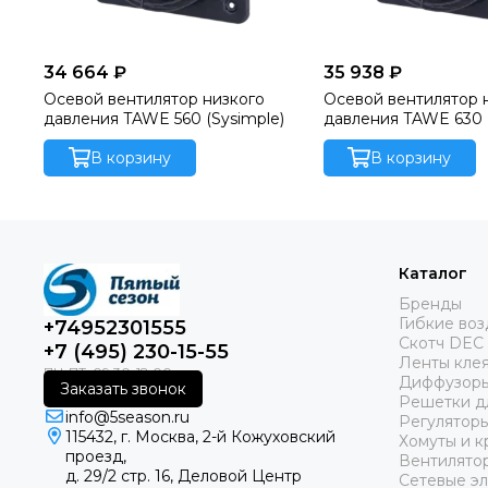
34 664 ₽
35 938 ₽
Осевой вентилятор низкого
Осевой вентилятор 
давления TAWE 560 (Sysimple)
давления TAWE 630 (
В корзину
В корзину
Каталог
Бренды
Гибкие во
+74952301555
Скотч DEC
+7 (495) 230-15-55
Ленты кле
Диффузоры
Заказать звонок
Решетки д
info@5season.ru
Регуляторы
115432, г. Москва, 2-й Кожуховский
Хомуты и к
проезд,
Вентилято
д. 29/2 стр. 16, Деловой Центр
Сетевые э