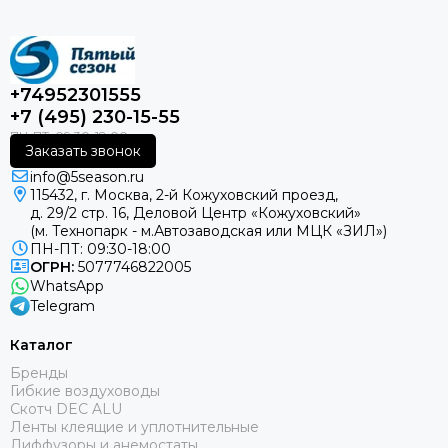
+74952301555
+7 (495) 230-15-55
Заказать звонок
info@5season.ru
115432, г. Москва, 2-й Кожуховский проезд,
д. 29/2 стр. 16, Деловой Центр «Кожуховский»
(м. Технопарк - м.Автозаводская или МЦК «ЗИЛ»)
ПН-ПТ: 09:30-18:00
ОГРН:
5077746822005
WhatsApp
Telegram
Каталог
Бренды
Гибкие воздуховоды
Скотч DEC ALU
Ленты клеящие и уплотнительные
Диффузоры и анемостаты