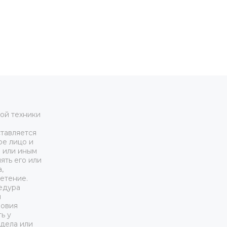
ой техники
тавляется
ое лицо и
м или иным
ять его или
,
етение.
едура
я
ловия
ь у
дела или