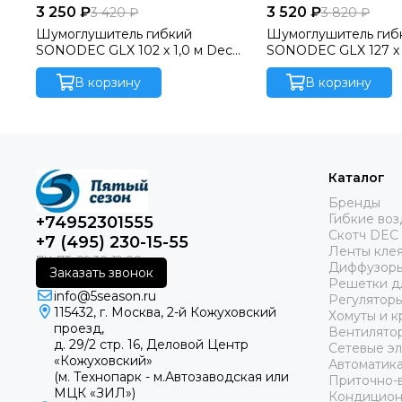
3 250 ₽
3 520 ₽
3 420 ₽
3 820 ₽
Шумоглушитель гибкий
Шумоглушитель гиб
SONODEC GLX 102 x 1,0 м Dec
SONODEC GLX 127 x 
International (Нидерланды)
International (Нидер
В корзину
В корзину
Каталог
Бренды
Гибкие во
+74952301555
Скотч DEC
+7 (495) 230-15-55
Ленты кле
Диффузоры
Заказать звонок
Решетки д
info@5season.ru
Регуляторы
115432, г. Москва, 2-й Кожуховский
Хомуты и к
проезд,
Вентилято
д. 29/2 стр. 16, Деловой Центр
Сетевые э
«Кожуховский»
Автоматика
(м. Технопарк - м.Автозаводская или
Приточно-
МЦК «ЗИЛ»)
Кондицио