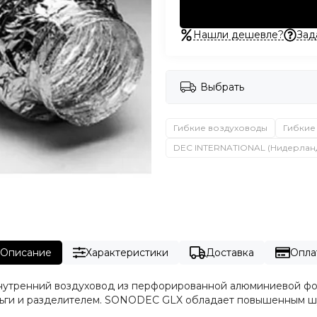
Нашли дешевле?
Зад
Выбрать
Гибкие воздуховоды
Гибкие
DEC INTERNATIONAL (Нидерлан
Описание
Характеристики
Доставка
Опла
тренний воздуховод из перфорированной алюминиевой фоль
ьги и разделителем. SONODEC GLX обладает повышенным 