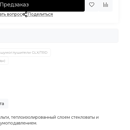
Предзаказ
ать вопрос
Поделиться
 шумоглушители GLX/TRD
ды)
та
ги, теплоизолированный слоем стекловаты и
шумоподавлением.