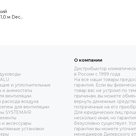
кий
1,0 м Dec
ланды)
О компании
Дистрибьютор климатическ
здуховоды
в России с 1999 года
 ALU
На все наши товары предос
ящие и уплотнительные
гарантия. Если вы физическ
 и анемостаты
товар вас не устроил по те
ля вентиляции
причинам, вы можете обмен
 расхода воздуха
вернуть денежные средства
репеж для вентиляции
потраченные на его приобр
ры SYSTEMAIR
Для юридических лиц проц
лементы
несколько иная, но гаранти
 и аксессуары
безусловно существует. Ус
вытяжные установки
гарантии вы можете уточнит
неры
менеджеров Дилерского от