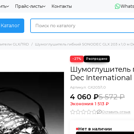
ить
Прайс-листы
Контакты
What
Каталог
ители GLX/TRD
Шумоглушитель гибкий SONODEC GLX 203 x 1,0 м Dec
−27%
Шумоглушитель г
Dec Internationa
Артикул:
GX203/1,0
4 060 ₽
5 572 ₽
Экономия
1 513 ₽
Оставить отзыв
Нет в наличии