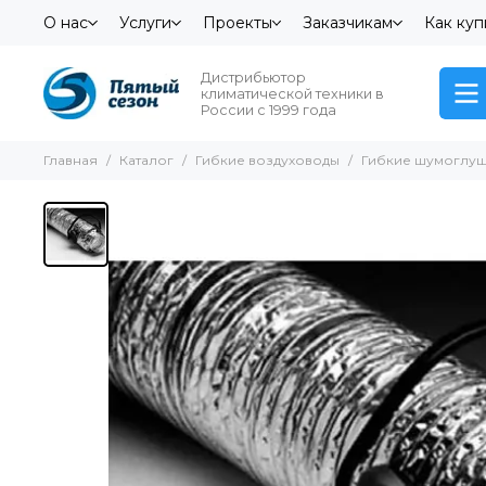
О нас
Услуги
Проекты
Заказчикам
Как куп
Дистрибьютор
климатической техники в
России с 1999 года
Главная
Каталог
Гибкие воздуховоды
Гибкие шумоглуш