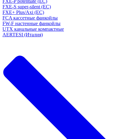
FXE-P potentiate (EC)
FXE-S super-silent (EC)
FXE+ Plus/Axi (EC)
FCA кассетные фанкойлы
FW-F настенные фанкойлы
UTX канальные компактные
AERTESI (Италия)