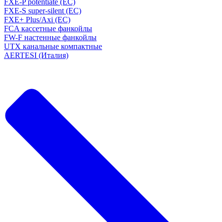
FXE-P potentiate (EC)
FXE-S super-silent (EC)
FXE+ Plus/Axi (EC)
FCA кассетные фанкойлы
FW-F настенные фанкойлы
UTX канальные компактные
AERTESI (Италия)