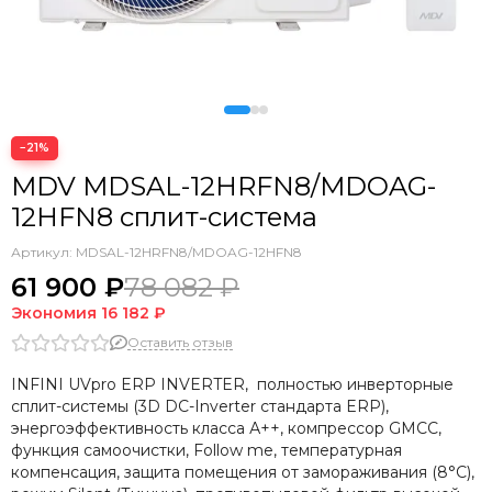
−21%
MDV MDSAL-12HRFN8/MDOAG-
12HFN8 сплит-система
Артикул:
MDSAL-12HRFN8/MDOAG-12HFN8
61 900 ₽
78 082 ₽
Экономия
16 182 ₽
Оставить отзыв
INFINI UVpro ERP INVERTER, полностью инверторные
сплит-системы (3D DC-Inverter стандарта ERP),
энергоэффективность класса А++, компрессор GMCC,
функция самоочистки, Follow me, температурная
компенсация, защита помещения от замораживания (8°С),