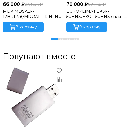
66 000 ₽
70 000 ₽
83 836 ₽
97 250 ₽
MDV MDSALF-
EUROKLIMAT EKSF-
12HRFN8/MDOALF-12HFN8
50HNS/EKOF-50HNS сплит-
сплит-система
система
В корзину
В корзину
Покупают вместе