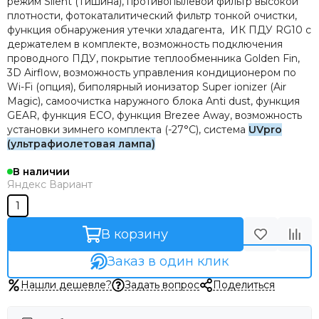
режим Silent (Тишина), противопылевой фильтр высокой
плотности, фотокаталитический фильтр тонкой очистки,
функция обнаружения утечки хладагента, ИК ПДУ RG10 с
держателем в комплекте, возможность подключения
проводного ПДУ, покрытие теплообменника Golden Fin,
3D Airflow, возможность управления кондиционером по
Wi-Fi (опция), биполярный ионизатор Super ionizer (Air
Magic), самоочистка наружного блока Anti dust, функция
GEAR, функция ECO, функция Brezee Away, возможность
установки зимнего комплекта (-27°С), система
UVpro
(ультрафиолетовая лампа)
В наличии
Яндекс Вариант
1
В корзину
Заказ в один клик
Нашли дешевле?
Задать вопрос
Поделиться