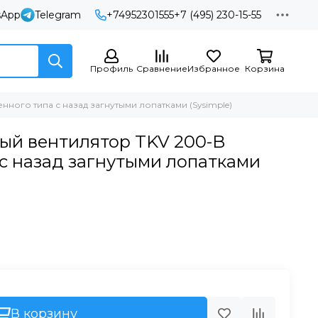
sApp
Telegram
+74952301555
+7 (495) 230-15-55
Профиль
Сравнение
Избранное
Корзина
нного типа с назад загнутыми лопатками (Sysimple)
ый вентилятор TKV 200-B
 с назад загнутыми лопатками
В корзину