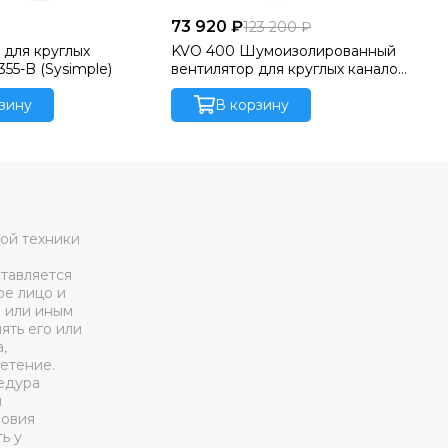
73 920 ₽
9 
123 200 ₽
 для круглых
KVO 400 Шумоизолированный
Ве
355-B (Sysimple)
вентилятор для круглых каналов
ка
Systemair
зину
В корзину
ой техники
тавляется
ое лицо и
м или иным
ять его или
,
етение.
едура
я
ловия
ь у