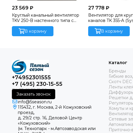
23 569 ₽
27 778 ₽
Круглый канальный вентилятор
Вентилятор для кру
TKV 250-B настенного типа с
каналов TK 355-A (Sy
назад загнутыми лопатками
(Sysimple)
В корзину
В корзину
Каталог
Бренды
Гибкие во
+74952301555
Скотч DEC
+7 (495) 230-15-55
Ленты кле
Диффузоры
Заказать звонок
Решетки д
info@5season.ru
Регуляторы
115432, г. Москва, 2-й Кожуховский
Хомуты и к
проезд,
Вентилято
д. 29/2 стр. 16, Деловой Центр
Сетевые э
«Кожуховский»
Автоматика
(м. Технопарк - м.Автозаводская или
Приточно-