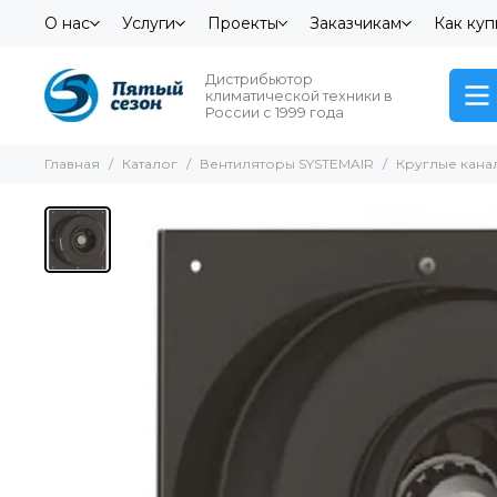
О нас
Услуги
Проекты
Заказчикам
Как куп
Дистрибьютор
климатической техники в
России с 1999 года
Главная
Каталог
Вентиляторы SYSTEMAIR
Круглые кана