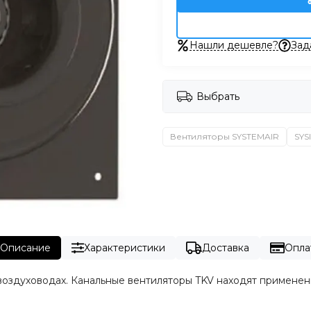
Нашли дешевле?
Зад
Выбрать
Вентиляторы SYSTEMAIR
SYS
Описание
Характеристики
Доставка
Опла
воздуховодах. Канальные вентиляторы TKV находят применени