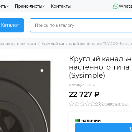
ить
Прайс-листы
Контакты
What
Каталог
льные вентиляторы
Круглый канальный вентилятор TKV 200-B насте
Круглый канальн
настенного типа
(Sysimple)
Артикул:
24TR
22 727 ₽
Оставить отзыв
В наличии