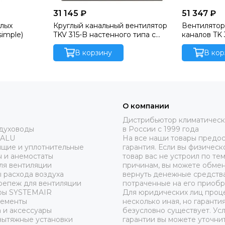
31 145 ₽
51 347 ₽
глых
Круглый канальный вентилятор
Вентилятор
simple)
TKV 315-B настенного типа с
каналов TK 
назад загнутыми лопатками
(Sysimple)
В корзину
В кор
О компании
Дистрибьютор климатическ
здуховоды
в России с 1999 года
 ALU
На все наши товары предос
ящие и уплотнительные
гарантия. Если вы физическ
 и анемостаты
товар вас не устроил по те
ля вентиляции
причинам, вы можете обмен
 расхода воздуха
вернуть денежные средства
репеж для вентиляции
потраченные на его приобр
ры SYSTEMAIR
Для юридических лиц проц
лементы
несколько иная, но гаранти
 и аксессуары
безусловно существует. Ус
вытяжные установки
гарантии вы можете уточнит