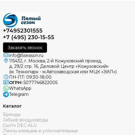
+74952301555
+7 (495) 230-15-55
Заказать звонок
info@5season.ru
115432, г. Москва, 2-й Кожуховский проезд,
д. 29/2 стр. 16, Деловой Центр «Кожуховский»
(м. Технопарк - м.Автозаводская или МЦК «ЗИЛ»)
ПН-ПТ: 09:30-18:00
ОГРН:
5077746822005
WhatsApp
Telegram
Каталог
Бренды
Гибкие воздуховоды
Скотч DEC ALU
Ленты клеящие и уплотнительные