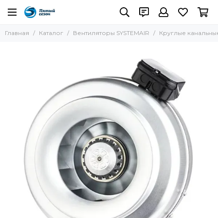
Вентиляторы SYSTEMAIR
Главная
Каталог
Вентиляторы SYSTEMAIR
Круглые канальны
Все товары
Круглые канальные вентиляторы
Крышные вентиляторы
Кухонные вытяжные вентиляторы
Осевые вентиляторы
Прямоугольные канальные вентиляторы
Термостойкие вентиляторы