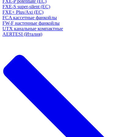
FXE-P potentiate (EC)
FXE-S super-silent (EC)
FXE+ Plus/Axi (EC)
FCA кассетные фанкойлы
FW-F настенные фанкойлы
UTX канальные компактные
AERTESI (Италия)