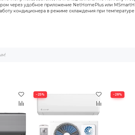
нером через удобное приложение NetHomePlus или MSmartH
аботу кондиционера в режиме охлаждения при температуре 
ым!
−25%
−28%