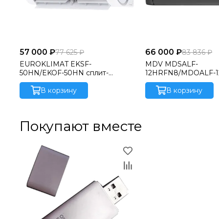
57 000 ₽
66 000 ₽
77 625 ₽
83 836 ₽
EUROKLIMAT EKSF-
MDV MDSALF-
50HN/EKOF-50HN сплит-
12HRFN8/MDOALF-
система
сплит-система
В корзину
В корзину
Покупают вместе