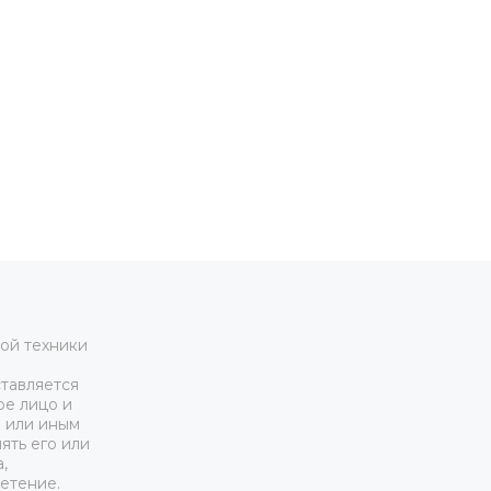
ой техники
тавляется
ое лицо и
м или иным
ять его или
,
етение.