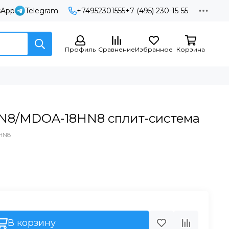
sApp
Telegram
+74952301555
+7 (495) 230-15-55
Профиль
Сравнение
Избранное
Корзина
8/MDOA-18HN8 сплит-система
HN8
В корзину