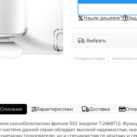
Нашли дешевле?
Зад
Выбрать
Кондиционеры
Настенные 
Описание
Характеристики
Доставка
Опла
ичном озонобезопасном фреоне R32 (модели 7-24kBTU). Функц
т-система данной серии обладает высокой надежностью, ни
конечному пользователю, но и специалистам по монтажу и с