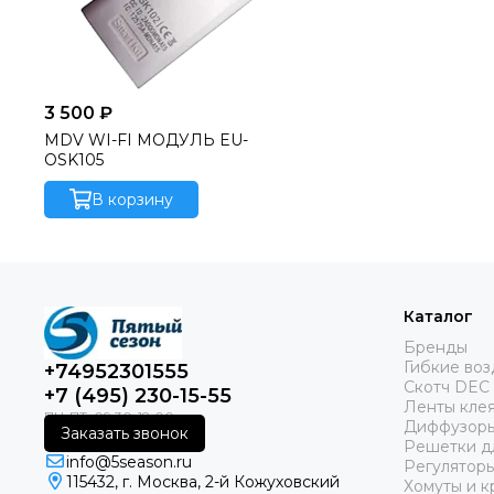
3 500 ₽
MDV WI-FI МОДУЛЬ EU-
OSK105
В корзину
Каталог
Бренды
Гибкие во
+74952301555
Скотч DEC
+7 (495) 230-15-55
Ленты кле
Диффузоры
Заказать звонок
Решетки д
info@5season.ru
Регуляторы
115432, г. Москва, 2-й Кожуховский
Хомуты и к