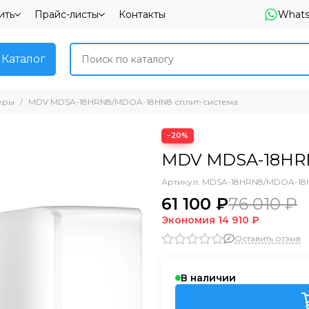
ить
Прайс-листы
Контакты
What
Каталог
еры
MDV MDSA-18HRN8/MDOA-18HN8 сплит-система
−20%
MDV MDSA-18HRN
Артикул:
MDSA-18HRN8/MDOA-18
61 100 ₽
76 010 ₽
Экономия
14 910 ₽
Оставить отзыв
В наличии