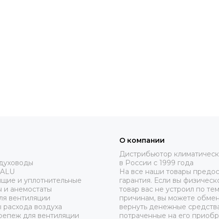
О компании
Дистрибьютор климатическ
здуховоды
в России с 1999 года
 ALU
На все наши товары предос
ящие и уплотнительные
гарантия. Если вы физическ
 и анемостаты
товар вас не устроил по те
ля вентиляции
причинам, вы можете обмен
 расхода воздуха
вернуть денежные средства
репеж для вентиляции
потраченные на его приобр