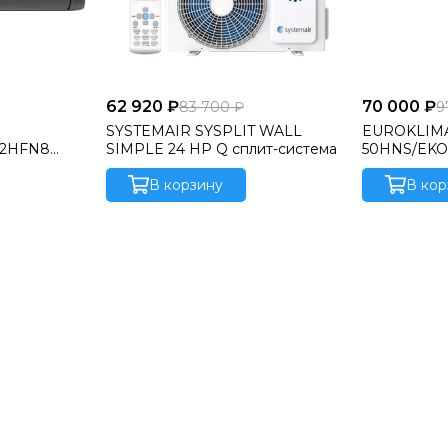
62 920 ₽
70 000 ₽
83 700 ₽
9
SYSTEMAIR SYSPLIT WALL
EUROKLIMA
12HFN8
SIMPLE 24 HP Q сплит-система
50HNS/EKO
система
В корзину
В кор