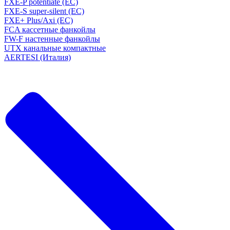
FXE-P potentiate (EC)
FXE-S super-silent (EC)
FXE+ Plus/Axi (EC)
FCA кассетные фанкойлы
FW-F настенные фанкойлы
UTX канальные компактные
AERTESI (Италия)