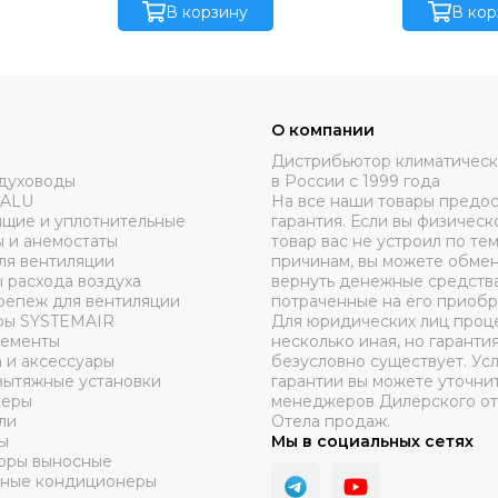
 с плавным
управлением (ЧП) иподогревом
В корзину
дискретным
В кор
подогревом
( диапазон работы ‐30/40 °С)
подогревом
0/40 °С) и с
40/40 °С) и
темой
системой 
О компании
Дистрибьютор климатическ
здуховоды
в России с 1999 года
 ALU
На все наши товары предос
ящие и уплотнительные
гарантия. Если вы физическ
 и анемостаты
товар вас не устроил по те
ля вентиляции
причинам, вы можете обмен
 расхода воздуха
вернуть денежные средства
репеж для вентиляции
потраченные на его приобр
ры SYSTEMAIR
Для юридических лиц проц
лементы
несколько иная, но гаранти
 и аксессуары
безусловно существует. Ус
вытяжные установки
гарантии вы можете уточнит
неры
менеджеров Дилерского от
ли
Отела продаж.
ы
Мы в социальных сетях
оры выносные
ные кондиционеры