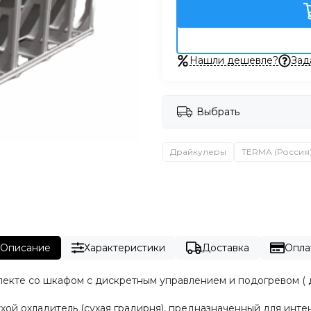
Нашли дешевле?
Зад
Выбрать
Драйкулеры
TERMA (Россия
Описание
Характеристики
Доставка
Опла
екте со шкафом с дискретным управлением и подогревом ( д
й охладитель (сухая градирня), предназначенный для инте