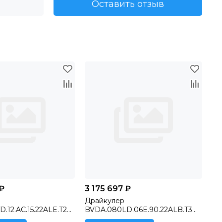
Оставить отзыв
 ₽
3 175 697 ₽
Драйкулер
.12.AC.15.22ALE.T2H
BVDA.080LD.06E.90.22ALB.T3H
ия), .T2H ‐ Шкаф с
.T3H ‐ Шкаф с плавным