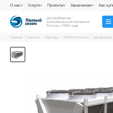
О нас
Услуги
Проекты
Заказчикам
Как куп
Дистрибьютор
климатической техники в
России с 1999 года
Главная
Каталог
Бренды
TERMA (Россия)
Драйкулер 