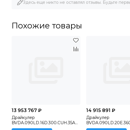
Здесь еще никто не оставлял отзывы. Будьте перв
Похожие товары
13 953 767 ₽
14 915 891 ₽
Драйкулер
Драйкулер
BVDA.090LD.16D.300.CUH.35AL
BVDA.090LD.20E.36
E.T3H (Терма Россия), Шкаф с
E.T3H ТР-120108 (Те