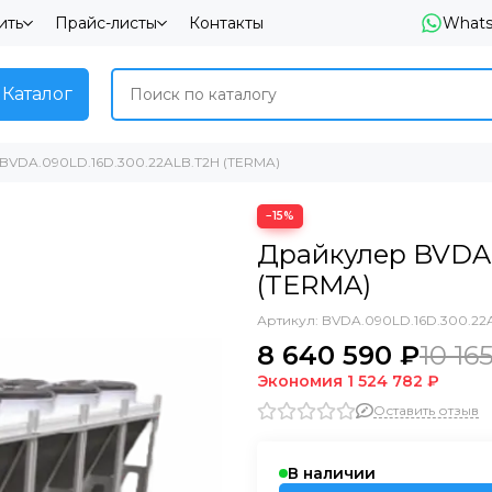
ить
Прайс-листы
Контакты
What
Каталог
BVDA.090LD.16D.300.22ALB.T2H (TERMA)
−15%
Драйкулер BVDA.
(TERMA)
Артикул:
BVDA.090LD.16D.300.22
8 640 590 ₽
10 16
Экономия
1 524 782 ₽
Оставить отзыв
В наличии