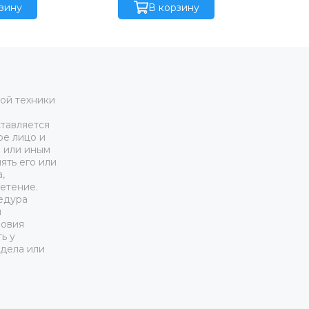
 управлением и
зину
управлением (ЧП) иподогревом
В корзину
 ( диапазон работы ‐
( диапазон работы ‐30/40 °С)
 с адиабатической
Комплект виброизолирующих
орошения
опор(поставляются отдельно)
ой техники
тавляется
ое лицо и
м или иным
ять его или
,
етение.
едура
я
ловия
ь у
дела или