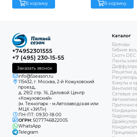
плавным управлением (ЧП)
В корзину
Россия).T3H ‐ Шкаф
В корзину
иподогревом ( диапазон работы
управлением (ЧП) и
‐40/40 °С) и с адиабатической
( диапазон работы ‐4
системой орошения
адиабатической сис
орошения
Каталог
Бренды
Гибкие во
+74952301555
Скотч DEC
+7 (495) 230-15-55
Ленты кле
Диффузоры
Заказать звонок
Решетки д
info@5season.ru
Регуляторы
115432, г. Москва, 2-й Кожуховский
Хомуты и к
проезд,
Вентилято
д. 29/2 стр. 16, Деловой Центр
Сетевые э
«Кожуховский»
Автоматика
(м. Технопарк - м.Автозаводская или
Приточно-
МЦК «ЗИЛ»)
Кондицио
ПН-ПТ: 09:30-18:00
Гидромоду
ОГРН:
5077746822005
Драйкулер
WhatsApp
Конденсат
Telegram
Прецизион