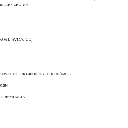
еских систем.
091, BVDA.100).
сокую эффективность теплообмена.
ади.
лговечность.