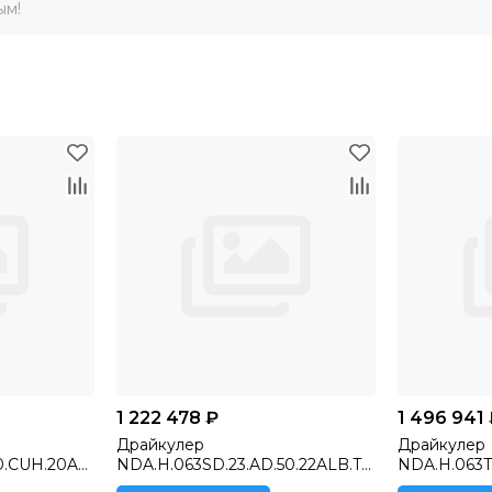
ым!
1 222 478 ₽
1 496 941
Драйкулер
Драйкулер
0.CUH.20AL
NDA.H.063SD.23.AD.50.22ALB.T3
NDA.H.063TD
рма,
H ‐ Шкаф с плавным
(Терма Росс