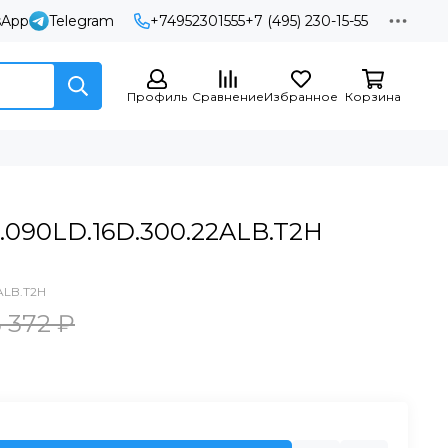
sApp
Telegram
+74952301555
+7 (495) 230-15-55
Профиль
Сравнение
Избранное
Корзина
090LD.16D.300.22ALB.T2H
ALB.T2H
5 372 ₽