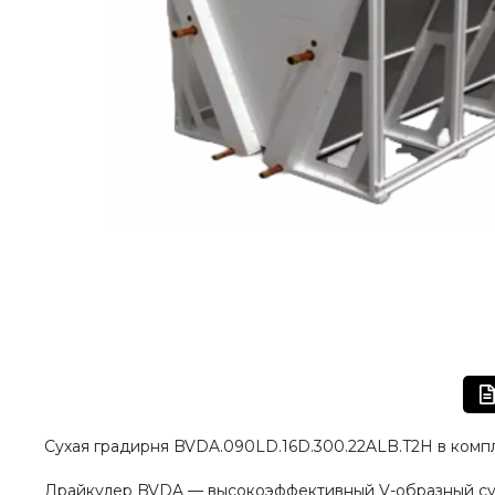
Сухая градирня BVDA.090LD.16D.300.22ALB.T2H в компл
Драйкулер BVDA — высокоэффективный V-образный сухо