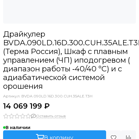
Драйкулер
BVDA.090LD.16D.300.CUH.35ALE.T
(Терма Россия), Шкаф с плавным
управлением (ЧП) иподогревом (
диапазон работы ‐40/40 °С) и с
адиабатической системой
орошения
Артикул:
BVDA.090LD.16D.300.CUH.35ALE.T3H
14 069 199 ₽
Оставить отзыв
В наличии
В корзину