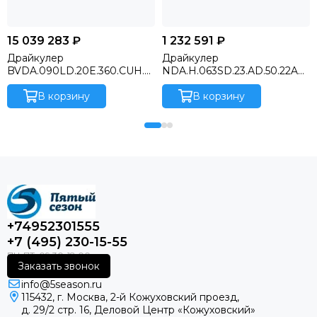
15 039 283 ₽
1 232 591 ₽
Драйкулер
Драйкулер
BVDA.090LD.20E.360.CUH.2
NDA.H.063SD.23.AD.50.22AL
0ALE.T3H ТР-120108 (Терма,
B.T3H ‐ Шкаф с плавным
Россия).T3H ‐ Шкаф с
В корзину
управлением (ЧП)
В корзину
плавным управлением (ЧП)
иподогревом ( диапазон
иподогревом ( диапазон
работы ‐30/40 °С)
работы ‐40/40 °С) и с
адиабатической системой
орошения
+74952301555
+7 (495) 230-15-55
Заказать звонок
info@5season.ru
115432, г. Москва, 2-й Кожуховский проезд,
д. 29/2 стр. 16, Деловой Центр «Кожуховский»