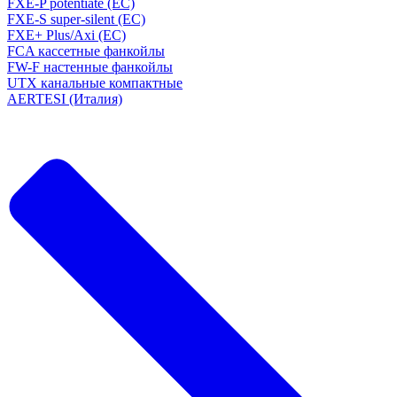
FXE-P potentiate (EC)
FXE-S super-silent (EC)
FXE+ Plus/Axi (EC)
FCA кассетные фанкойлы
FW-F настенные фанкойлы
UTX канальные компактные
AERTESI (Италия)