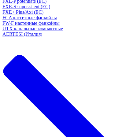
FXE-P potentiate (EC)
FXE-S super-silent (EC)
FXE+ Plus/Axi (EC)
FCA кассетные фанкойлы
FW-F настенные фанкойлы
UTX канальные компактные
AERTESI (Италия)