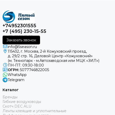
+74952301555
+7 (495) 230-15-55
Заказать звонок
info@5season.ru
115432, г. Москва, 2-й Кожуховский проезд,
д. 29/2 стр. 16, Деловой Центр «Кожуховский»
(м. Технопарк - м.Автозаводская или МЦК «ЗИЛ»)
ПН-ПТ: 09:30-18:00
ОГРН:
5077746822005
WhatsApp
Telegram
Каталог
Бренды
Гибкие воздуховоды
Скотч DEC ALU
Ленты клеящие и уплотнительные