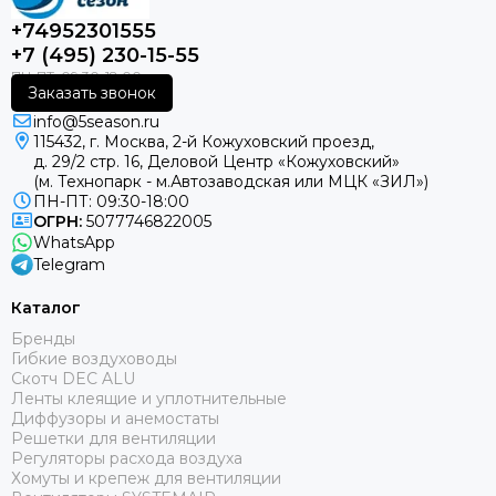
+74952301555
+7 (495) 230-15-55
Заказать звонок
info@5season.ru
115432, г. Москва, 2-й Кожуховский проезд,
д. 29/2 стр. 16, Деловой Центр «Кожуховский»
(м. Технопарк - м.Автозаводская или МЦК «ЗИЛ»)
ПН-ПТ: 09:30-18:00
ОГРН:
5077746822005
WhatsApp
Telegram
Каталог
Бренды
Гибкие воздуховоды
Скотч DEC ALU
Ленты клеящие и уплотнительные
Диффузоры и анемостаты
Решетки для вентиляции
Регуляторы расхода воздуха
Хомуты и крепеж для вентиляции