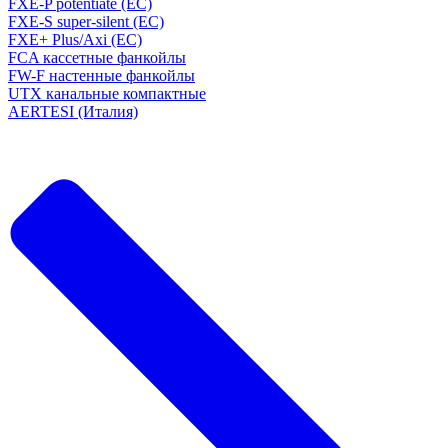
FXE-P potentiate (EC)
FXE-S super-silent (EC)
FXE+ Plus/Axi (EC)
FCA кассетные фанкойлы
FW-F настенные фанкойлы
UTX канальные компактные
AERTESI (Италия)