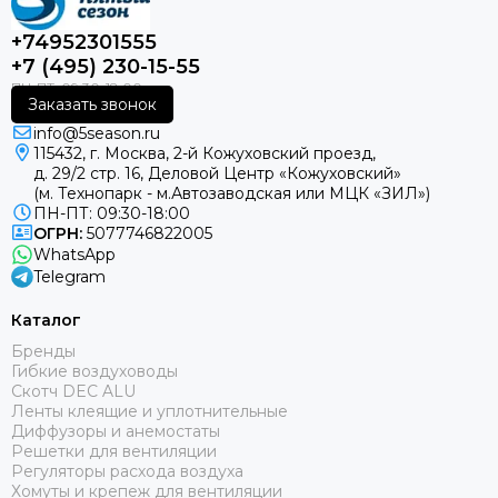
+74952301555
+7 (495) 230-15-55
Заказать звонок
info@5season.ru
115432, г. Москва, 2-й Кожуховский проезд,
д. 29/2 стр. 16, Деловой Центр «Кожуховский»
(м. Технопарк - м.Автозаводская или МЦК «ЗИЛ»)
ПН-ПТ: 09:30-18:00
ОГРН:
5077746822005
WhatsApp
Telegram
Каталог
Бренды
Гибкие воздуховоды
Скотч DEC ALU
Ленты клеящие и уплотнительные
Диффузоры и анемостаты
Решетки для вентиляции
Регуляторы расхода воздуха
Хомуты и крепеж для вентиляции