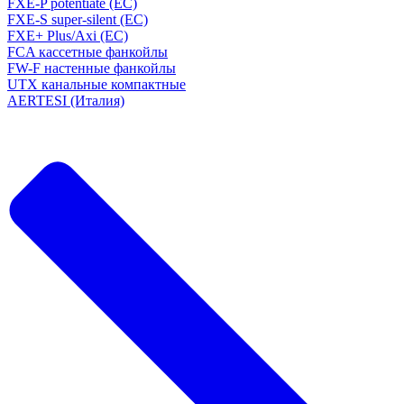
FXE-P potentiate (EC)
FXE-S super-silent (EC)
FXE+ Plus/Axi (EC)
FCA кассетные фанкойлы
FW-F настенные фанкойлы
UTX канальные компактные
AERTESI (Италия)